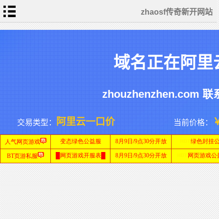
zhaosf传奇新开网站
首
页
传
域名正在阿里
奇
新
开
网
单
站
职
业
zhouzhenzhen.com 联
传
奇
迷
SF
失
网
传
站
奇
私
阿里云一口价
交易类型：
当前价格：
服
网