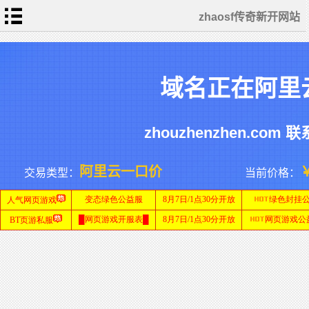
zhaosf传奇新开网站
首
页
传
域名正在阿里
奇
新
开
网
单
站
职
业
zhouzhenzhen.com 联
传
奇
迷
SF
失
网
传
站
奇
私
阿里云一口价
交易类型：
当前价格：
服
网