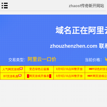
zhaosf传奇新开网站
首
页
传
域名正在阿里
奇
新
开
网
单
站
职
业
zhouzhenzhen.com 联
传
奇
迷
SF
失
网
传
站
奇
私
阿里云一口价
交易类型：
当前价格：
服
网