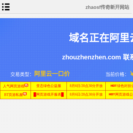
zhaosf传奇新开网站
首
页
传
域名正在阿里
奇
新
开
网
单
站
职
业
zhouzhenzhen.com 联
传
奇
迷
SF
失
网
传
站
奇
私
阿里云一口价
交易类型：
当前价格：
服
网